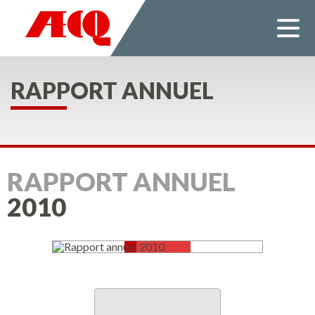
Employeur
Services
Liens utiles
Documentation
RAPPORT ANNUEL
Actualités
Nous joindre
Mon dossier
RAPPORT ANNUEL
2010